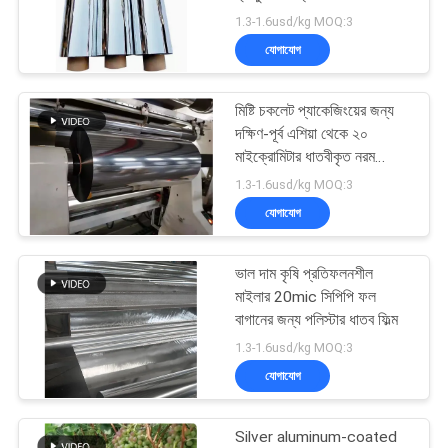
করুন
অ্যান্টি-অক্সিডেশন CPP যৌগিক
1.3-1.6usd/kg MOQ:3
ফিল্ম
যোগাযোগ
সাইট
25
ম্যাপ
মিষ্টি চকলেট প্যাকেজিংয়ের জন্য
রঙিন ধাতব ফিল্ম
দক্ষিণ-পূর্ব এশিয়া থেকে ২০
মাইক্রোমিটার ধাতবীকৃত নরম
গোপনীয়তা
সিপিপি রপ্তানি
1.3-1.6usd/kg MOQ:3
নীতি
যোগাযোগ
ভাল দাম কৃষি প্রতিফলনশীল
19
মাইলার 20mic সিপিপি ফল
বাগানের জন্য পলিস্টার ধাতব ফিল্ম
সোনার রূপা কাগজ
1.3-1.6usd/kg MOQ:3
যোগাযোগ
Silver aluminum-coated