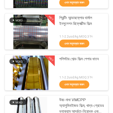
এখন অনুসন্ধান করুন
গুণমান
HOT
প্রিন্টিং আন্ডারফ্লোর থার্মাল
নিয়ন্ত্রণ
15
ইনসুলেশন রিফ্লেক্টিভ ফিল্ম
ধাতবায়িত সিপিপি ফিল্ম
আমাদের
1.1-2.2usd/kg MOQ:3 টন
এখন অনুসন্ধান করুন
সাথে
যোগাযোগ
HOT
পলিস্টার গোল্ড ফিল্ম পেপার ধাতব
খবর
33
1.1-2.2usd/kg MOQ:3 টন
এখন অনুসন্ধান করুন
একটি
ধাতবায়িত পিইটি ফিল্ম
উদ্ধৃতি
উচ্চ-বাধা VMCPP
অনুরোধ
অ্যালুমিনাইজড ফিল্ম, খাদ্য-গ্রেডের
ভ্যাকুয়াম আর্দ্রতা-নিরোধক এবং