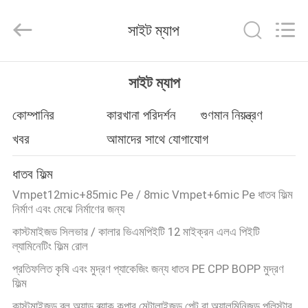
Master
Importing
and
সাইট ম্যাপ
Exporting
Co.,Ltd.
All
Rights
বাড়ি
Reserved.
সাইট ম্যাপ
পণ্য
কোম্পানির
কারখানা পরিদর্শন
গুণমান নিয়ন্ত্রণ
খবর
আমাদের সাথে যোগাযোগ
ভিডিও
ধাতব ফিল্ম
Vmpet12mic+85mic Pe / 8mic Vmpet+6mic Pe ধাতব ফিল্ম
আমাদের
নির্মাণ এবং মেঝে নির্মাণের জন্য
সম্বন্ধে
কাস্টমাইজড সিলভার / কালার ভিএমপিইটি 12 মাইক্রন এলএ পিইটি
ল্যামিনেটিং ফিল্ম রোল
প্রতিফলিত কৃষি এবং মুদ্রণ প্যাকেজিং জন্য ধাতব PE CPP BOPP মুদ্রণ
কারখানা
ফিল্ম
পরিদর্শন
কাস্টমাইজড ব্লু অ্যান্ড ব্ল্যাক কপার মেটালাইজড পেট বা অ্যালুমিনিজড পলিস্টার