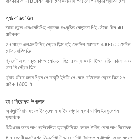
পাইকারি কার্টন BOPP সিলিং টেপ জলরোধী আঠালো পরিষ্কার প্যাকিং টেপ
প্যাকেজিং ফিল্ম
ব্ল্যাক হ্যান্ড এলএলডিপিই প্যালেট সঙ্কুচিত মোড়ানো পিই স্ট্রেচ ফিল্ম 40
মাইক্রন
23 মাইক এলএলডিপিই স্ট্রেচ ফিল্ম হাই টেনসিল প্রসারণ 400-600 মেশিন
স্ট্রেচ র্যাপিং ফিল্ম
প্যালেট এবং শক্ত কাগজ মোড়ানো ফিল্মের জন্য কাস্টমাইজড রঙিন কালো এবং
লাল পি স্ট্রেচ ফিল্ম
ভুট্টার ডাঁটার জন্য গ্রিন পে অ্যান্টি ইউভি পে বেলে সাইলেজ স্ট্রেচ ফিল্ম 25
মাইক 1800 মি
তাপ নিরোধক উপাদান
অ্যালুমিনিয়াম ফয়েল ইনসুলেশন ফাইবারগ্লাস ক্লথ থার্মাল ইনসুলেশন
ফ্যাব্রিক
বিল্ডিংয়ের জন্য তাপ প্রতিফলিত অ্যালুমিনিয়াম ফয়েল ইপিই ফেনা তাপ নিরোধক
6 ম বহুমুখী এক্সট্রুশন ভিএমপিইটি আবরণ পিই ট্র্যাভেল ম্যাটগুলি ফয়েল বুদ্বুদ