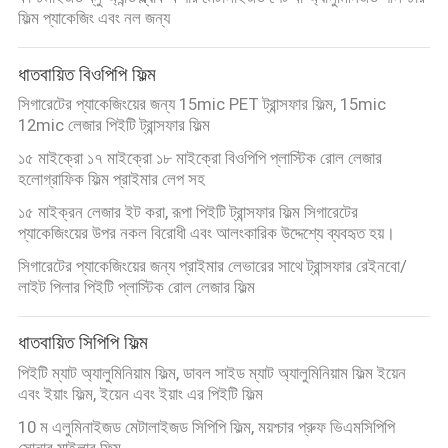
ফিল্ম প্যাকেজিং এবং নল জন্য
গুণমান
ধাতবায়িত বিওপিপি ফিল্ম
নিয়ন্ত্রণ
সিগারেটের প্যাকেজিংয়ের জন্য 15mic PET ট্রান্সফার ফিল্ম, 15mic
12mic লেজার পিইটি ট্রান্সফার ফিল্ম
আমাদের
১৫ মাইক্রো ১৭ মাইক্রো ১৮ মাইক্রো বিওপিপি প্লাস্টিক রোল লেজার
হলোগ্রাফিক ফিল্ম প্রাইমার লেপ সহ
সাথে
১৫ মাইক্রন লেজার ইট করা, রূপা পিইটি ট্রান্সফার ফিল্ম সিগারেটের
যোগাযোগ
প্যাকেজিংয়ের উপর নকল বিরোধী এবং আলংকারিক উদ্দেশ্যে ব্যবহৃত হয়।
সিগারেটের প্যাকেজিংয়ের জন্য প্রাইমার লেভারের সাথে ট্রান্সফার রেইনবো/
খবর
লাইট পিলার পিইটি প্লাস্টিক রোল লেজার ফিল্ম
ধাতবায়িত সিপিপি ফিল্ম
একটি
পিইটি ম্যাট অ্যালুমিনিয়াম ফিল্ম, ডাবল সাইড ম্যাট অ্যালুমিনিয়াম ফিল্ম ইয়েন
উদ্ধৃতি
এবং ইয়াং ফিল্ম, ইয়েন এবং ইয়াং এর পিইটি ফিল্ম
অনুরোধ
10 ম এলুমিনাইজড মেটালাইজড সিপিপি ফিল্ম, ময়শ্চার প্রুফ ভিএমসিপিপি
সোনার মাইলার ফিল্ম