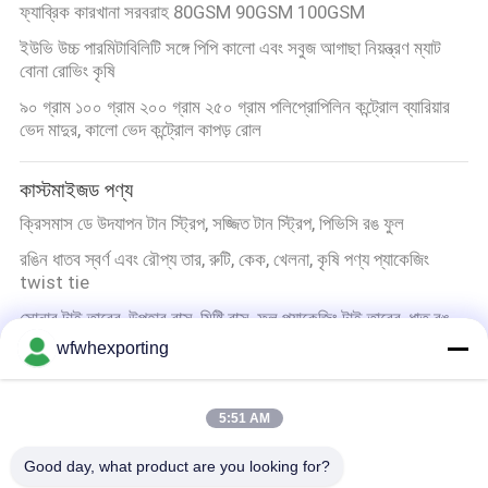
ফ্যাব্রিক কারখানা সরবরাহ 80GSM 90GSM 100GSM
ইউভি উচ্চ পারমিটাবিলিটি সঙ্গে পিপি কালো এবং সবুজ আগাছা নিয়ন্ত্রণ ম্যাট
বোনা রোভিং কৃষি
৯০ গ্রাম ১০০ গ্রাম ২০০ গ্রাম ২৫০ গ্রাম পলিপ্রোপিলিন কন্ট্রোল ব্যারিয়ার
ভেদ মাদুর, কালো ভেদ কন্ট্রোল কাপড় রোল
কাস্টমাইজড পণ্য
ক্রিসমাস ডে উদযাপন টান স্ট্রিপ, সজ্জিত টান স্ট্রিপ, পিভিসি রঙ ফুল
রঙিন ধাতব স্বর্ণ এবং রৌপ্য তার, রুটি, কেক, খেলনা, কৃষি পণ্য প্যাকেজিং
twist tie
সোনার টাই তারের, উপহার বাক্স, মিষ্টি বাক্স, ফুল প্যাকেজিং টাই তারের, ধাতু রঙ
সীল Twidt টাই
wfwhexporting
পাইকারি 6-15 সেন্টিমিটার সোনার এবং রূপা তারের বাঁধ, রঙিন তারের বাঁধ, সিলিং
twist tie ropes
5:51 AM
ধাতব ফিল্ম
Good day, what product are you looking for?