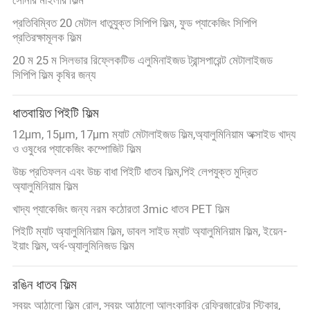
করুন
প্রতিবিম্বিত 20 মেটাল ধাতুযুক্ত সিপিপি ফিল্ম, ফুড প্যাকেজিং সিপিপি
প্রতিরক্ষামূলক ফিল্ম
সাইট
20 ম 25 ম সিলভার রিফ্লেকটিভ এলুমিনাইজড ট্রান্সপারেন্ট মেটালাইজড
ম্যাপ
সিপিপি ফিল্ম কৃষির জন্য
ধাতবায়িত পিইটি ফিল্ম
গোপনীয়তা
12μm, 15μm, 17μm ম্যাট মেটালাইজড ফিল্ম,অ্যালুমিনিয়াম অক্সাইড খাদ্য
নীতি
ও ওষুধের প্যাকেজিং কম্পোজিট ফিল্ম
উচ্চ প্রতিফলন এবং উচ্চ বাধা পিইটি ধাতব ফিল্ম,পিই লেপযুক্ত মুদ্রিত
অ্যালুমিনিয়াম ফিল্ম
খাদ্য প্যাকেজিং জন্য নরম কঠোরতা 3mic ধাতব PET ফিল্ম
পিইটি ম্যাট অ্যালুমিনিয়াম ফিল্ম, ডাবল সাইড ম্যাট অ্যালুমিনিয়াম ফিল্ম, ইয়েন-
ইয়াং ফিল্ম, অর্ধ-অ্যালুমিনিজড ফিল্ম
রঙিন ধাতব ফিল্ম
স্বয়ং আঠালো ফিল্ম রোল, স্বয়ং আঠালো আলংকারিক রেফ্রিজারেটর স্টিকার,