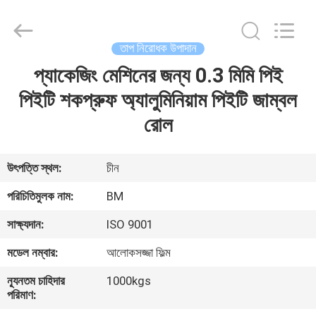
Master
Importing
and
Exporting
Co.,Ltd.
তাপ নিরোধক উপাদান
All
Rights
প্যাকেজিং মেশিনের জন্য 0.3 মিমি পিই
বাড়ি
Reserved.
পিইটি শকপ্রুফ অ্যালুমিনিয়াম পিইটি জাম্বল
পণ্য
রোল
ভিডিও
উৎপত্তি স্থল:
চীন
পরিচিতিমুলক নাম:
BM
আমাদের
সাক্ষ্যদান:
ISO 9001
সম্বন্ধে
মডেল নম্বার:
আলোকসজ্জা ফিল্ম
কারখানা
ন্যূনতম চাহিদার
1000kgs
পরিমাণ:
পরিদর্শন