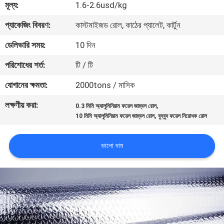
মূল্য:
1.6-2.6usd/kg
গুণমান
প্যাকেজিং বিবরণ:
কাস্টমাইজড রোল, কাঠের প্যালেট, কার্টুন
নিয়ন্ত্রণ
ডেলিভারি সময়:
10 দিন
পরিশোধের শর্ত:
টি / টি
আমাদের
যোগানের ক্ষমতা:
2000tons / মাসিক
সাথে
লক্ষণীয় করা:
,
0.3 মিমি অ্যালুমিনিয়াম ফয়েল জাম্বল রোল
যোগাযোগ
,
10 মিমি অ্যালুমিনিয়াম ফয়েল জাম্বল রোল
বুদ্বুদ ফয়েল নিরোধক রোল
খবর
ভালো দাম
একটি
উদ্ধৃতি
অনুরোধ