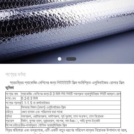
করুন
সাইট
ম্যাপ
গোপনীয়তা
নীতি
পণ্যের বর্ণনা
স্বয়ংক্রিয় প্যাকেজিং মেশিনের জন্য পিইইইইটি ফিল্ম সংমিশ্রিত এলুমিনাইজড রোলার ফিল্ম
ভূমিকা
পণ্যের নাম
প্যাকেজিং মেশিনের জন্য 0.3 মিমি পিই পিইটি শকপ্রুফ অ্যালুমিনিয়াম পিইটি জাম্বল রোল
পণ্য বেধ
0.2-0.3 মিমি
পণ্যের প্রস্থ
1.1-1.5 বা কাস্টমাইজড
রঙ
সিলভার সিঙ্গল (ডাবল) এলুমিনাইজড ফিল্ম
চরিত্র
ওজন হালকা এবং পরিচালনা করা সহজ
সুবিধা
শকপ্রুফ, ওয়াটারপ্রুফ, ডাস্টপ্রুফ, সূর্য সুরক্ষা, তাপ সংরক্ষণ, তাপ নিরোধক
প্রয়োগ
নির্মাণ, কুলার ব্যাগ, হ্যান্ডব্যাগ, লাগেজ, সান heে, গাড়ি কুশন ইত্যাদি
বিশেষ চরিত্র
দ্বি-পার্শ্বযুক্ত যৌগিক অ্যালুমিনিয়াম ফিল্ম
প্রিয় মহিলারা এবং ভদ্রলোক, এটি একটি নতুন ধরণের পরিবেশ বান্ধব নিরোধক উপাদান যা নরম,