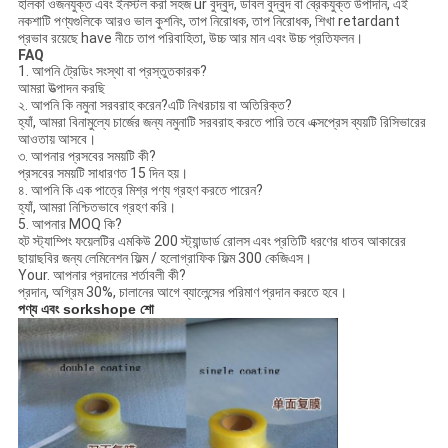
হালকা ওজনযুক্ত এবং ইনস্টল করা সহজ ur বুদ্বুদ, ডাবল বুদ্বুদ বা ব্রেকযুক্ত উপাদান, এই
নকশাটি পণ্যগুলিকে আরও ভাল কুশনিং, তাপ নিরোধক, তাপ নিরোধক, শিখা retardant
প্রভাব রয়েছে have নীচে তাপ পরিবাহিতা, উচ্চ আর মান এবং উচ্চ প্রতিফলন।
FAQ
1. আপনি ট্রেডিং সংস্থা বা প্রস্তুতকারক?
আমরা উত্পাদন করছি
২. আপনি কি নমুনা সরবরাহ করেন?এটি নিখরচায় বা অতিরিক্ত?
হ্যাঁ, আমরা বিনামুল্যে চার্জের জন্য নমুনাটি সরবরাহ করতে পারি তবে এক্সপ্রেস ব্যয়টি রিসিভারের
আওতায় আসবে।
৩. আপনার প্রসবের সময়টি কী?
প্রসবের সময়টি সাধারণত 15 দিন হয়।
৪. আপনি কি এক পাত্রে মিশ্র পণ্য গ্রহণ করতে পারেন?
হ্যাঁ, আমরা নিশ্চিতভাবে গ্রহণ করি।
5. আপনার MOQ কি?
হট স্ট্যাম্পিং ফয়েলটির এমকিউ 200 স্ট্যান্ডার্ড রোলস এবং প্রতিটি ধরণের ধাতব আকারের
ছায়াছবির জন্য লেমিনেশন ফিল্ম / হলোগ্রাফিক ফিল্ম 300 কেজিএস।
Your. আপনার প্রদানের শর্তাবলী কী?
প্রদান, অগ্রিম 30%, চালানের আগে ব্যালেন্সের পরিমাণ প্রদান করতে হবে।
পণ্য এবং sorkshope শো