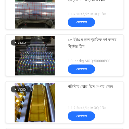
1.1-2.2usd/kg MOQ:3 টন
যোগাযোগ
১৮ ইউএম হলোগ্রাফিক বপ কালার
গ্লিটার ফিল্ম
1-3usd/kg MOQ:50000PCS
যোগাযোগ
পলিস্টার গোল্ড ফিল্ম পেপার ধাতব
1.1-2.2usd/kg MOQ:3 টন
যোগাযোগ