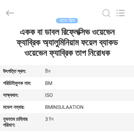
Master
Importing
and
Exporting
Co.,Ltd.
ধাতব ফিল্ম
All
Rights
একক বা ডাবল রিফ্লেক্সিভ ওয়েভেন
বাড়ি
Reserved.
ফ্যাব্রিক অ্যালুমিনিয়াম ফয়েল ব্যাকড
পণ্য
ওয়েভেন ফ্যাব্রিক তাপ নিরোধক
ভিডিও
উৎপত্তি স্থল:
চীন
পরিচিতিমুলক নাম:
BM
আমাদের
সাক্ষ্যদান:
ISO
সম্বন্ধে
মডেল নম্বার:
BMINSULAATION
কারখানা
ন্যূনতম চাহিদার
3 টন
পরিমাণ:
পরিদর্শন