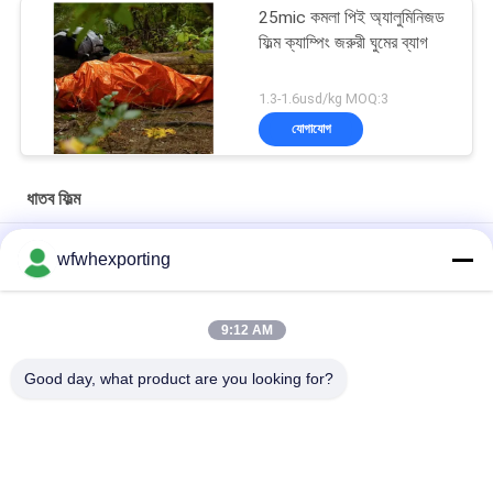
25mic কমলা পিই অ্যালুমিনিজড
ফিল্ম ক্যাম্পিং জরুরী ঘুমের ব্যাগ
1.3-1.6usd/kg MOQ:3
যোগাযোগ
ধাতব ফিল্ম
Vmpet12mic+85mic Pe / 8mic Vmpet+6mic Pe ধাতব ফিল্ম নির্মাণ এবং
wfwhexporting
মেঝে নির্মাণের জন্য
কাস্টমাইজড সিলভার / কালার ভিএমপিইটি 12 মাইক্রন এলএ পিইটি ল্যামিনেটিং ফিল্ম রোল
9:12 AM
প্রতিফলিত কৃষি এবং মুদ্রণ প্যাকেজিং জন্য ধাতব PE CPP BOPP মুদ্রণ ফিল্ম
Good day, what product are you looking for?
সব