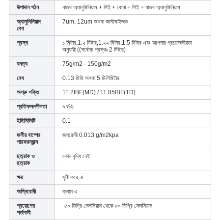
উপাদান গঠন
ধাতব অ্যালুমিনিয়াম + পিই + বোনা + পিই + ধাতব অ্যালুমিনিয়াম
অ্যালুমিনিয়াম
7um, 12um অথবা কাস্টমাইজড
বেধ
প্রস্থ
১ মিটার,1.২ মিটার,1.২২ মিটার,1.5 মিটার এবং আপনার প্রয়োজনীয়তা
অনুযায়ী ((সর্বোচ্চ প্রস্থঃ 2 মিটার)
ঘনত্ব
75g/m2 - 150g/m2
বেধ
0.13 মিমি অথবা 5 মিলিমিটার
অশ্রু শক্তি
11.2IBF(MD) / 11.85IBF(TD)
প্রতিফলনশীলতা
৯৭%
ইমিসিভিটি
0.1
জলীয় বাষ্পের
জলরোধী 0.013 g/m2kpa
পারফরম্যান্স
ছত্রাক ও
কোন বৃদ্ধি নেই
ছত্রাক
ক্ষয়
সৃষ্টি করে না
অগ্নিরোধী
ক্লাস এ
প্রয়োগের
-৫০ ডিগ্রি সেলসিয়াস থেকে ৮০ ডিগ্রি সেলসিয়াস
শর্তাবলী