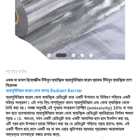
করুন
সাইট
ম্যাপ
গোপনীয়তা
নীতি
পণ্যের বর্ণনা
একক বা ডাবল রিফ্লেক্টিভ টিউবুন ফ্যাব্রিক অ্যালুমিনিয়াম ফয়েল ব্যাকড টিউবুন ফ্যাব্রিক তাপ
নিরোধক
অ্যালুমিনিয়াম ফয়েল বোনা কাপড় Radiant Barrier
অ্যালুমিনিয়াম ফয়েল বোনা ফ্যাব্রিক রেডিয়েন্ট বাধা একটি উপাদান যা বিকিরণ শক্তির একটি
দরিদ্র সংক্রমণ। এই পণ্য দ্বি-পার্শ্বযুক্ত ধাতব অ্যালুমিনিয়াম এবং বোনা ফ্যাব্রিক থেকে
তৈরি করা হয়। সংজ্ঞা অনুযায়ী,এই পুনরায় সংক্রমণ বৈশিষ্ট্য (emissivity) 10% বা তার
কম হতে হবেআমাদের অ্যালুমিনিয়াম ফয়েল বোনা ফ্যাব্রিক রেডিয়েন্ট ব্যারিয়ারের নির্গমন ক্ষমতা
প্রায় ০।1. অতএব, যখন একটি রেডিয়েন্ট বাধা একটি আবাসিক ছাদ ছাদ ইনস্টল করা হয়,
এটি গরম ছাদ উপকরণ দ্বারা বিকিরণ করা হয় যে রেডিয়েন্ট শক্তির প্রায় 90% ব্লক. এই
একটি শীতল ছাদ,ফলে একটি ঘর যা কম এয়ার কন্ডিশনার ব্যবহার প্রয়োজন আরামদায়ক
অভ্যন্তর তাপমাত্রা বজায় রাখার জন্য.