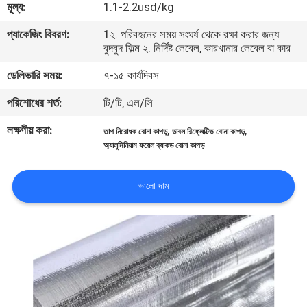
মূল্য:
1.1-2.2usd/kg
গুণমান
প্যাকেজিং বিবরণ:
1২. পরিবহনের সময় সংঘর্ষ থেকে রক্ষা করার জন্য
বুদবুদ ফিল্ম ২. নির্দিষ্ট লেবেল, কারখানার লেবেল বা কার
নিয়ন্ত্রণ
ডেলিভারি সময়:
৭-১৫ কার্যদিবস
আমাদের
পরিশোধের শর্ত:
টি/টি, এল/সি
সাথে
লক্ষণীয় করা:
,
,
তাপ নিরোধক বোনা কাপড়
ডাবল রিফ্লেক্টিভ বোনা কাপড়
অ্যালুমিনিয়াম ফয়েল ব্যাকড বোনা কাপড়
যোগাযোগ
ভালো দাম
খবর
একটি
উদ্ধৃতি
অনুরোধ