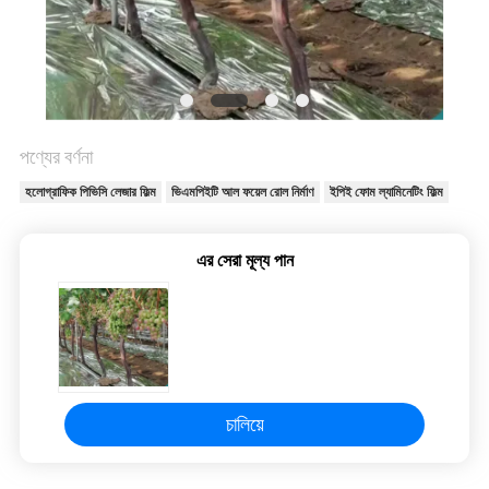
করুন
সাইট
ম্যাপ
পণ্যের বর্ণনা
গোপনীয়তা
হলোগ্রাফিক পিভিসি লেজার ফিল্ম
ভিএমপিইটি আল ফয়েল রোল নির্মাণ
ইপিই ফোম ল্যামিনেটিং ফিল্ম
নীতি
এর সেরা মূল্য পান
চালিয়ে