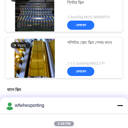
গ্লিটার ফিল্ম
1-3usd/kg MOQ:50000PCS
যোগাযোগ
পলিস্টার গোল্ড ফিল্ম পেপার ধাতব
1.1-2.2usd/kg MOQ:3 টন
যোগাযোগ
ধাতব ফিল্ম
Vmpet12mic+85mic Pe / 8mic Vmpet+6mic Pe ধাতব ফিল্ম নির্মাণ এবং
wfwhexporting
মেঝে নির্মাণের জন্য
কাস্টমাইজড সিলভার / কালার ভিএমপিইটি 12 মাইক্রন এলএ পিইটি ল্যামিনেটিং ফিল্ম রোল
3:49 PM