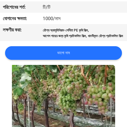
পরিশোধের শর্ত:
টি/টি
গুণমান
যোগানের ক্ষমতা:
1000/মাস
নিয়ন্ত্রণ
লক্ষণীয় করা:
,
রৌপ্য অ্যালুমিনিয়াম-লেपित PE কৃষি ফিল্ম
,
আপেল গাছের জন্য কৃষি প্রতিফলিত ফিল্ম
ধাতবীকৃত রৌপ্য প্রতিফলিত ফিল্ম
আমাদের
সাথে
ভালো দাম
যোগাযোগ
খবর
একটি
উদ্ধৃতি
অনুরোধ