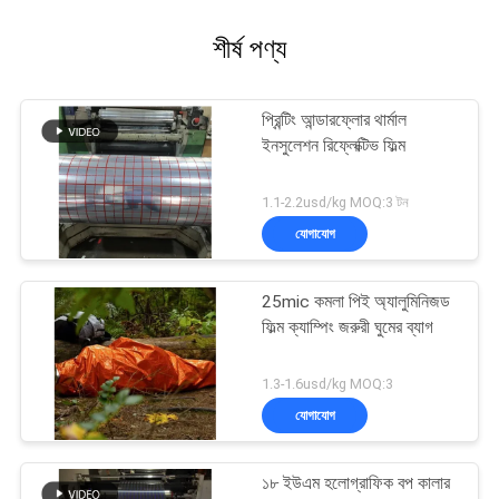
শীর্ষ পণ্য
প্রিন্টিং আন্ডারফ্লোর থার্মাল
ইনসুলেশন রিফ্লেক্টিভ ফিল্ম
1.1-2.2usd/kg MOQ:3 টন
যোগাযোগ
25mic কমলা পিই অ্যালুমিনিজড
ফিল্ম ক্যাম্পিং জরুরী ঘুমের ব্যাগ
1.3-1.6usd/kg MOQ:3
যোগাযোগ
১৮ ইউএম হলোগ্রাফিক বপ কালার