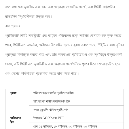
হতে বাধা দেয়,অ্যাসিড এবং ক্ষার এবং অন্যান্য রাসায়নিক পদার্থ, এবং পিইটি পণ্যগুলির
রাসায়নিক স্থিতিশীলতা উন্নত করে।
বাধা প্রভাব
প্রাইমারটি পিইটি সাবস্ট্র্যাট এবং বাহ্যিক পরিবেশের মধ্যে সরাসরি যোগাযোগকে ব্লক করতে
পারে, পিইটি-তে আর্দ্রতা, অক্সিজেন ইত্যাদির প্রভাব হ্রাস করতে পারে, পিইটি-র বয়স বৃদ্ধির
প্রক্রিয়া বিলম্বিত করতে পারে,এবং তার আবহাওয়া প্রতিরোধের এবং স্থায়িত্ব উন্নতএকই
সময়ে, এটি পিইটি-তে অ্যাডিটিভ এবং অন্যান্য পদার্থগুলিকে পৃষ্ঠের দিকে স্থানান্তরিত হতে
এবং লেপের কার্যকারিতা প্রভাবিত করতে বাধা দিতে পারে।
প্রসঙ্গ
পরিবেশ বান্ধব থার্মাল ল্যামিনেশন ফিল্ম
হাই ফাংশন থার্মাল ল্যামিনেশন ফিল্ম
সহজ হ্যান্ডলিং-থার্মাল ল্যামিনেশন
লেমিনেশন
উপাদানঃ BOPP এবং PET
ফিল্ম
বেধঃ ১৫ মাইক্রন, ১৮ মাইক্রন, ২৩ মাইক্রন, ২৫ মাইক্রন