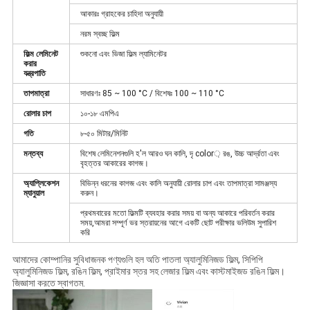
আকারঃ গ্রাহকের চাহিদা অনুযায়ী
নরম স্বচ্ছ ফিল্ম
ফিল্ম লেমিনেট
শুকনো এবং ভিজা ফিল্ম ল্যামিনেটর
করার
যন্ত্রপাতি
তাপমাত্রা
সাধারণঃ 85 ~ 100 °C / বিশেষঃ 100 ~ 110 °C
রোলার চাপ
১০-১৮ এমপিএ
গতি
৮-৫০ মিটার/মিনিট
মন্তব্য
বিশেষ লেমিনেশনগুলি হ'ল আরও ঘন কালি, দৃ color় রঙ, উচ্চ আর্দ্রতা এবং
বৃহত্তর আকারের কাগজ।
অ্যাপ্লিকেশন
বিভিন্ন ধরনের কাগজ এবং কালি অনুযায়ী রোলার চাপ এবং তাপমাত্রা সামঞ্জস্য
ম্যানুয়াল
করুন।
প্রথমবারের মতো ফিল্মটি ব্যবহার করার সময় বা অন্য আকারে পরিবর্তন করার
সময়,আমরা সম্পূর্ণ ভর স্তরায়নের আগে একটি ছোট পরীক্ষার ভলিউম সুপারিশ
করি
আমাদের কোম্পানির সুবিধাজনক পণ্যগুলি হল অতি পাতলা অ্যালুমিনিজড ফিল্ম, সিপিপি
অ্যালুমিনিজড ফিল্ম, রঙিন ফিল্ম, প্রাইমার স্তর সহ লেজার ফিল্ম এবং কাস্টমাইজড রঙিন ফিল্ম।
জিজ্ঞাসা করতে স্বাগতম.