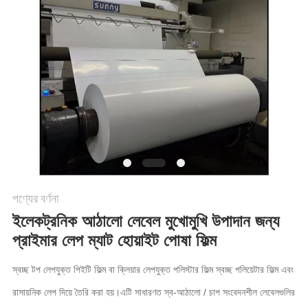
করুন
সাইট
ম্যাপ
গোপনীয়তা
নীতি
পণ্যের বর্ণনা
ইলেকট্রনিক আঠালো লেবেল মুখোমুখি উপাদান জন্য
প্রাইমার লেপ ম্যাট হোয়াইট পোষা ফিল্ম
স্বচ্ছ টপ লেপযুক্ত পিইটি ফিল্ম বা ক্লিয়ার লেপযুক্ত পলিস্টার ফিল্ম স্বচ্ছ পলিয়েটার ফিল্ম এবং
রাসায়নিক লেপ দিয়ে তৈরি করা হয়।এটি সাধারণত স্ব-আঠালো / চাপ সংবেদনশীল লেবেলগুলির