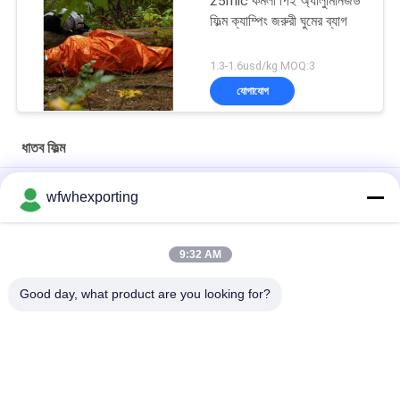
25mic কমলা পিই অ্যালুমিনিজড
ফিল্ম ক্যাম্পিং জরুরী ঘুমের ব্যাগ
1.3-1.6usd/kg MOQ:3
যোগাযোগ
ধাতব ফিল্ম
Vmpet12mic+85mic Pe / 8mic Vmpet+6mic Pe ধাতব ফিল্ম নির্মাণ এবং
wfwhexporting
মেঝে নির্মাণের জন্য
কাস্টমাইজড সিলভার / কালার ভিএমপিইটি 12 মাইক্রন এলএ পিইটি ল্যামিনেটিং ফিল্ম রোল
9:32 AM
প্রতিফলিত কৃষি এবং মুদ্রণ প্যাকেজিং জন্য ধাতব PE CPP BOPP মুদ্রণ ফিল্ম
Good day, what product are you looking for?
সব
ধাতব ফিল্ম
ধাতবায়িত বিওপিপি ফিল্ম