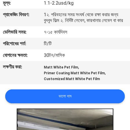
মূল্য:
1.1-2.2usd/kg
গুণমান
প্যাকেজিং বিবরণ:
1২. পরিবহনের সময় সংঘর্ষ থেকে রক্ষা করার জন্য
বুদবুদ ফিল্ম ২. নির্দিষ্ট লেবেল, কারখানার লেবেল বা কার
নিয়ন্ত্রণ
ডেলিভারি সময়:
৭-১৫ কার্যদিবস
আমাদের
পরিশোধের শর্ত:
টি/টি
সাথে
যোগানের ক্ষমতা:
30টন/মাসিক
যোগাযোগ
লক্ষণীয় করা:
,
Matt White Pet Film
,
Primer Coating Matt White Pet Film
Customized Matt White Pet Film
খবর
ভালো দাম
একটি
উদ্ধৃতি
অনুরোধ