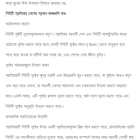
জন্য মুখের স্টক উপাদান হিসাবে ব্যবহৃত হয়.
পিইটি প্রাইমার লেপের প্রধান কাজগুলি হলঃ
আঠালোতা বাড়ান
পিইটি পৃষ্ঠটি তুলনামূলকভাবে মসৃণ। প্রাইমার পরবর্তী লেপ এবং পিইটি সাবস্ট্র্যাটের মধ্যে
আঠালো বৃদ্ধি করতে পারে যাতে লেপটি পিইটি পৃষ্ঠের সাথে দৃ firm়ভাবে সংযুক্ত হতে
পারে,পড়ে যাওয়া বা ছাঁটাই করা সহজ নয়, এবং লেপের সেবা জীবন বৃদ্ধি।
পৃষ্ঠের পারফরম্যান্স উন্নত করুন
প্রাইমারটি পিইটি পৃষ্ঠের ক্ষুদ্র ত্রুটি এবং ছিদ্রগুলি পূরণ করতে পারে, যা পৃষ্ঠকে আরও মসৃণ
এবং মসৃণ করে তোলে, যা পরবর্তী লেপের সমতলতা এবং চকচকেতা উন্নত করতে সহায়তা
করে।একই সময়ে, এটি পৃষ্ঠের রুক্ষতা হ্রাস করতে পারে, ঘর্ষণ সহগ হ্রাস করতে পারে এবং
পিইটি পৃষ্ঠের অনুভূতি উন্নত করতে পারে।
রাসায়নিক প্রতিরোধের উন্নতি
প্রাইমারটি পিইটি পৃষ্ঠের উপর একটি প্রতিরক্ষামূলক ফিল্ম গঠন করতে পারে, রাসায়নিকের প্রতি
পিইটি এর সহনশীলতা বাড়িয়ে তুলতে পারে, দ্রাবকের সংস্পর্শে আসার সময় পরবর্তী লেপটি ক্ষয়