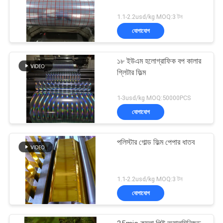
1.1-2.2usd/kg MOQ:3 টন
যোগাযোগ
১৮ ইউএম হলোগ্রাফিক বপ কালার
গ্লিটার ফিল্ম
1-3usd/kg MOQ:50000PCS
যোগাযোগ
পলিস্টার গোল্ড ফিল্ম পেপার ধাতব
1.1-2.2usd/kg MOQ:3 টন
যোগাযোগ