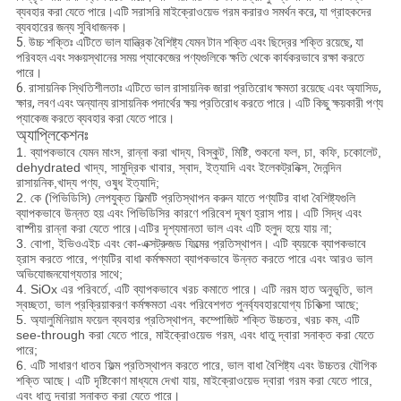
ব্যবহার করা যেতে পারে।এটি সরাসরি মাইক্রোওয়েভ গরম করারও সমর্থন করে, যা গ্রাহকদের
ব্যবহারের জন্য সুবিধাজনক।
5. উচ্চ শক্তিঃ এটিতে ভাল যান্ত্রিক বৈশিষ্ট্য যেমন টান শক্তি এবং ছিদ্রের শক্তি রয়েছে, যা
পরিবহন এবং সঞ্চয়স্থানের সময় প্যাকেজের পণ্যগুলিকে ক্ষতি থেকে কার্যকরভাবে রক্ষা করতে
পারে।
6. রাসায়নিক স্থিতিশীলতাঃ এটিতে ভাল রাসায়নিক জারা প্রতিরোধ ক্ষমতা রয়েছে এবং অ্যাসিড,
ক্ষার, লবণ এবং অন্যান্য রাসায়নিক পদার্থের ক্ষয় প্রতিরোধ করতে পারে। এটি কিছু ক্ষয়কারী পণ্য
প্যাকেজ করতে ব্যবহার করা যেতে পারে।
অ্যাপ্লিকেশনঃ
1. ব্যাপকভাবে যেমন মাংস, রান্না করা খাদ্য, বিস্কুট, মিষ্টি, শুকনো ফল, চা, কফি, চকোলেট,
dehydrated খাদ্য, সামুদ্রিক খাবার, স্বাদ, ইত্যাদি এবং ইলেকট্রনিক্স, দৈনন্দিন
রাসায়নিক,খাদ্য পণ্য, ওষুধ ইত্যাদি;
2. কে (পিভিডিসি) লেপযুক্ত ফিল্মটি প্রতিস্থাপন করুন যাতে পণ্যটির বাধা বৈশিষ্ট্যগুলি
ব্যাপকভাবে উন্নত হয় এবং পিভিডিসির কারণে পরিবেশ দূষণ হ্রাস পায়। এটি সিদ্ধ এবং
বাষ্পীয় রান্না করা যেতে পারে।এটির দৃশ্যমানতা ভাল এবং এটি হলুদ হয়ে যায় না;
3. বোপা, ইভিওএইচ এবং কো-এক্সট্রুজড ফিল্মের প্রতিস্থাপন। এটি ব্যয়কে ব্যাপকভাবে
হ্রাস করতে পারে, পণ্যটির বাধা কর্মক্ষমতা ব্যাপকভাবে উন্নত করতে পারে এবং আরও ভাল
অভিযোজনযোগ্যতার সাথে;
4. SiOx এর পরিবর্তে, এটি ব্যাপকভাবে খরচ কমাতে পারে। এটি নরম হাত অনুভূতি, ভাল
স্বচ্ছতা, ভাল প্রক্রিয়াকরণ কর্মক্ষমতা এবং পরিবেশগত পুনর্ব্যবহারযোগ্য চিকিত্সা আছে;
5. অ্যালুমিনিয়াম ফয়েল ব্যবহার প্রতিস্থাপন, কম্পোজিট শক্তি উচ্চতর, খরচ কম, এটি
see-through করা যেতে পারে, মাইক্রোওয়েভ গরম, এবং ধাতু দ্বারা সনাক্ত করা যেতে
পারে;
6. এটি সাধারণ ধাতব ফিল্ম প্রতিস্থাপন করতে পারে, ভাল বাধা বৈশিষ্ট্য এবং উচ্চতর যৌগিক
শক্তি আছে। এটি দৃষ্টিকোণ মাধ্যমে দেখা যায়, মাইক্রোওয়েভ দ্বারা গরম করা যেতে পারে,
এবং ধাতু দ্বারা সনাক্ত করা যেতে পারে।