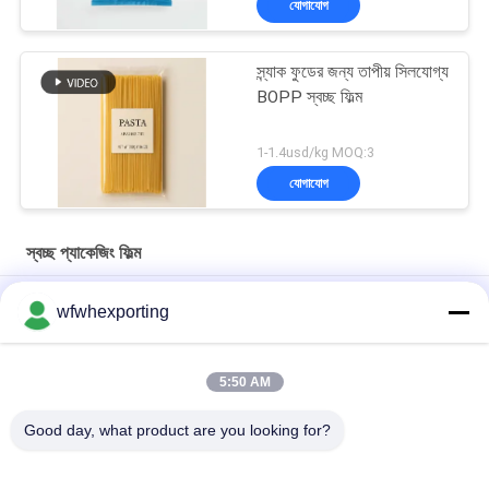
যোগাযোগ
স্ন্যাক ফুডের জন্য তাপীয় সিলযোগ্য
BOPP স্বচ্ছ ফিল্ম
1-1.4usd/kg MOQ:3
যোগাযোগ
স্বচ্ছ প্যাকেজিং ফিল্ম
40mic ক্লিয়ার সেলোফান রোল BOPP প্যাকিং ফিল্ম ফ্লিপ ফুল ফুলের ফুলের জন্য
wfwhexporting
এক সাইড হিট সিলযোগ্য এবং দুই সাইড হিট সিলযোগ্য BOPP ফিল্ম
5:50 AM
ডাবল পকেট জিপার স্বচ্ছ প্যাকেজিং ফিল্ম পরিবেশ বান্ধব প্লাস্টিক তরল জৈব বিপজ্জনক জৈব
বিপজ্জনক মেডিকেল পিই প্যাথোলজিকাল সিল ব্যাগ
Good day, what product are you looking for?
সব