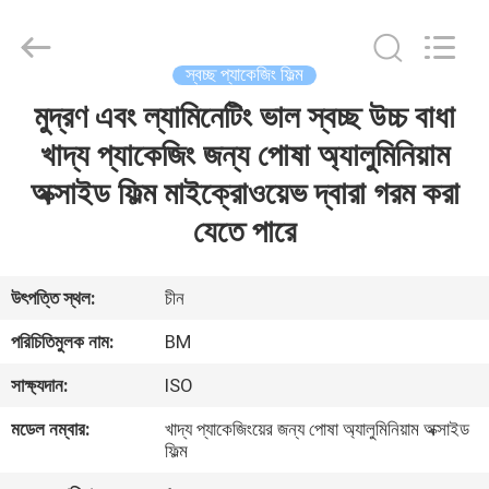
Master
Importing
and
Exporting
Co.,Ltd.
স্বচ্ছ প্যাকেজিং ফিল্ম
All
Rights
মুদ্রণ এবং ল্যামিনেটিং ভাল স্বচ্ছ উচ্চ বাধা
বাড়ি
Reserved.
খাদ্য প্যাকেজিং জন্য পোষা অ্যালুমিনিয়াম
পণ্য
অক্সাইড ফিল্ম মাইক্রোওয়েভ দ্বারা গরম করা
যেতে পারে
ভিডিও
উৎপত্তি স্থল:
চীন
আমাদের
পরিচিতিমুলক নাম:
BM
সম্বন্ধে
সাক্ষ্যদান:
ISO
মডেল নম্বার:
খাদ্য প্যাকেজিংয়ের জন্য পোষা অ্যালুমিনিয়াম অক্সাইড
কারখানা
ফিল্ম
পরিদর্শন