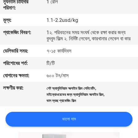
ন্যূনতম চাহিদার
1 রোল
পরিমাণ:
গুণমান
মূল্য:
1.1-2.2usd/kg
নিয়ন্ত্রণ
প্যাকেজিং বিবরণ:
1২. পরিবহনের সময় সংঘর্ষ থেকে রক্ষা করার জন্য
বুদবুদ ফিল্ম ২. নির্দিষ্ট লেবেল, কারখানার লেবেল বা কার
আমাদের
ডেলিভারি সময়:
৭-১৫ কার্যদিবস
সাথে
পরিশোধের শর্ত:
টি/টি
যোগাযোগ
যোগানের ক্ষমতা:
৬০০ টন/মাস
খবর
লক্ষণীয় করা:
,
পেট অ্যালুমিনিয়াম অক্সাইড ফিল্ম লেমিনেটিং
,
মাইক্রোওয়েভের জন্য অ্যালুমিনিয়াম অক্সাইড ফিল্ম
ভাল স্বচ্ছ প্যাকেজিং ফিল্ম
একটি
উদ্ধৃতি
ভালো দাম
অনুরোধ