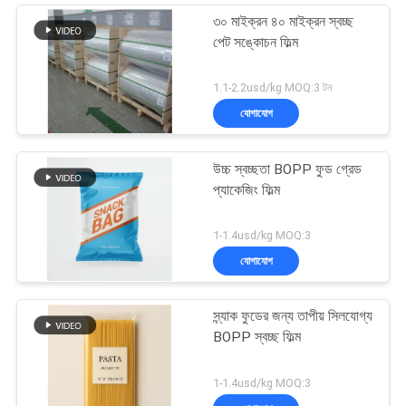
৩০ মাইক্রন ৪০ মাইক্রন স্বচ্ছ
পেট সঙ্কোচন ফিল্ম
1.1-2.2usd/kg MOQ:3 টন
যোগাযোগ
উচ্চ স্বচ্ছতা BOPP ফুড গ্রেড
প্যাকেজিং ফিল্ম
1-1.4usd/kg MOQ:3
যোগাযোগ
স্ন্যাক ফুডের জন্য তাপীয় সিলযোগ্য
BOPP স্বচ্ছ ফিল্ম
1-1.4usd/kg MOQ:3