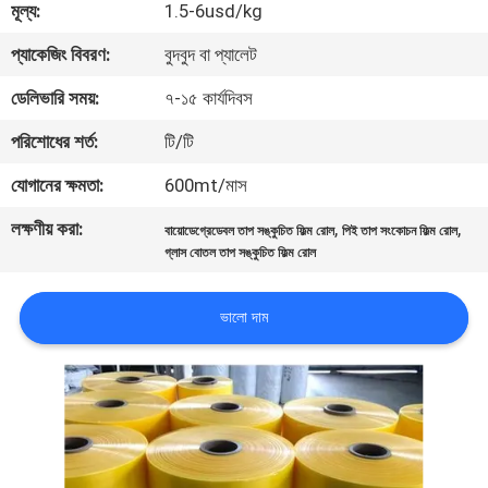
মূল্য:
1.5-6usd/kg
গুণমান
প্যাকেজিং বিবরণ:
বুদবুদ বা প্যালেট
নিয়ন্ত্রণ
ডেলিভারি সময়:
৭-১৫ কার্যদিবস
পরিশোধের শর্ত:
টি/টি
আমাদের
যোগানের ক্ষমতা:
600mt/মাস
সাথে
লক্ষণীয় করা:
,
,
বায়োডেগ্রেডেবল তাপ সঙ্কুচিত ফিল্ম রোল
পিই তাপ সংকোচন ফিল্ম রোল
যোগাযোগ
গ্লাস বোতল তাপ সঙ্কুচিত ফিল্ম রোল
খবর
ভালো দাম
একটি
উদ্ধৃতি
অনুরোধ