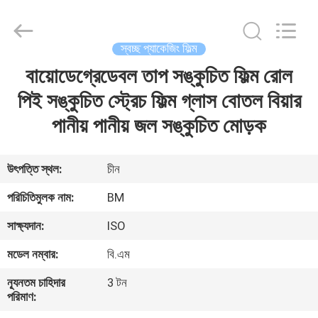
Master
Importing
and
Exporting
Co.,Ltd.
স্বচ্ছ প্যাকেজিং ফিল্ম
All
Rights
বায়োডেগ্রেডেবল তাপ সঙ্কুচিত ফিল্ম রোল
বাড়ি
Reserved.
পিই সঙ্কুচিত স্ট্রেচ ফিল্ম গ্লাস বোতল বিয়ার
পণ্য
পানীয় পানীয় জল সঙ্কুচিত মোড়ক
ভিডিও
উৎপত্তি স্থল:
চীন
পরিচিতিমুলক নাম:
BM
আমাদের
সাক্ষ্যদান:
ISO
সম্বন্ধে
মডেল নম্বার:
বি.এম
কারখানা
ন্যূনতম চাহিদার
3 টন
পরিমাণ:
পরিদর্শন