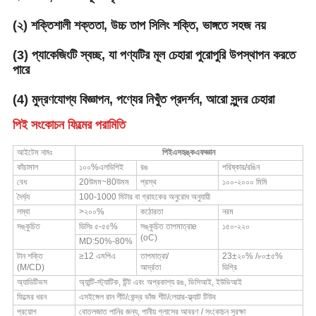
(২) শক্তিশালী শক্ততা, উচ্চ তাপ সিলিং শক্তি, ভাঙ্গতে সহজ নয়
(3) প্যাকেজিংটি স্বচ্ছ, যা পণ্যটির মূল চেহারা পুরোপুরি উপস্থাপন করতে
পারে
(4) মুদ্রণযোগ্য বিজ্ঞাপন, পণ্যের নিখুঁত প্রদর্শন, আরো সুন্দর চেহারা
পিই সংকোচন ফিল্মের পরামিতি
আইটেম নামঃ
পিই
এস
হৃঙ্ক
এফ
জ্ঞান
কাঁচামাল
১০০%
এলডিপিই
রঙ
পরিষ্কার/রঙিন
বেধ
20
উমম
~
8
0
উমম
প্রস্থ
১০০-২০০০ মিমি
দৈর্ঘ্য
100-1000 মিটার বা গ্রাহকের অনুরোধ অনুযায়ী
লম্বা
>২০০%
কঠোরতা
নরম
সঙ্কুচিত
ডিসিঃ ৫-৫৫%
সঙ্কুচিত তাপমাত্রা
e
১৫০-২২০
(
oC)
MD:50%-80%
টান শক্তি
≥12 এমপিএ
তাপমাত্রা/
23
±
২০% /৮০
±
৫%
(M/CD)
আর্দ্রতা
ডিগ্রি
অ্যাডিটিভস
অ্যান্টি-স্ট্যাটিক, টিন্ট এবং অপ্রকাশ্য রঙ, ভিসিআই, ইউভিআই
ফিল্মের ধরন
এস
ইঙ্গেল রান শীট/কেন্দ্র ভাঁজ শীট/লেয়ার
-
ফ্ল্যাট টিউব
প্রয়োগ
বোতলজাত পানির জন্য, পানীয় গ্লাসের আবরণ / সংকোচন সুরক্ষা