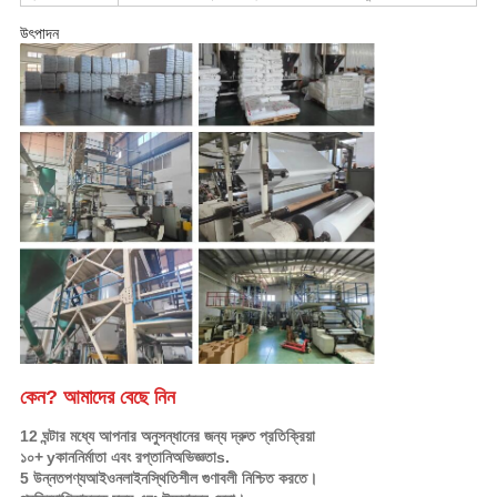
উৎপাদন
কেন?
আমাদের বেছে নিন
12 ঘন্টার মধ্যে আপনার অনুসন্ধানের জন্য দ্রুত প্রতিক্রিয়া
১০+
y
কান
নির্মাতা এবং রপ্তানি
অভিজ্ঞতা
s.
5 উন্নত
পণ্য
আইওন
লাইন
স্থিতিশীল গুণাবলী নিশ্চিত করতে।