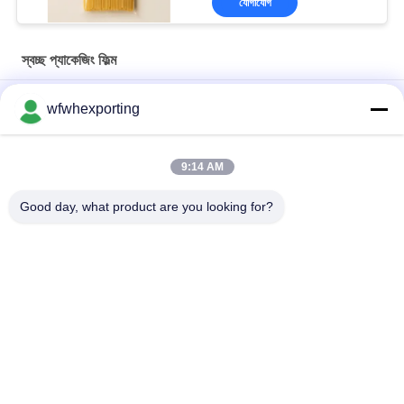
যোগাযোগ
স্বচ্ছ প্যাকেজিং ফিল্ম
40mic ক্লিয়ার সেলোফান রোল BOPP প্যাকিং ফিল্ম ফ্লিপ ফুল ফুলের ফুলের জন্য
wfwhexporting
এক সাইড হিট সিলযোগ্য এবং দুই সাইড হিট সিলযোগ্য BOPP ফিল্ম
9:14 AM
ডাবল পকেট জিপার স্বচ্ছ প্যাকেজিং ফিল্ম পরিবেশ বান্ধব প্লাস্টিক তরল জৈব বিপজ্জনক জৈব
বিপজ্জনক মেডিকেল পিই প্যাথোলজিকাল সিল ব্যাগ
Good day, what product are you looking for?
সব
ধাতব ফিল্ম
ধাতবায়িত বিওপিপি ফিল্ম
ধাতবায়িত সিপিপি ফিল্ম
ধাতবায়িত পিইটি ফিল্ম