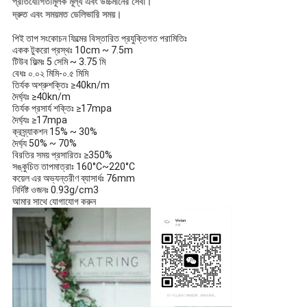
প্রতিযোগিতামূলক মূল্য এবং উচ্চমানের সেবা।
দ্রুত এবং সময়মত ডেলিভারি সময়।
পিই তাপ সংকোচন ফিল্মের বিস্তারিত প্রযুক্তিগত পরামিতিঃ
একক টুকরো প্রস্থঃ 10cm ~ 7.5m
টিউব ফিল্মঃ 5 সেমি ~ 3.75 মি
বেধঃ ০.০২ মিমি-০.৫ মিমি
তির্যক অশ্রুশক্তিঃ ≥40kn/m
দৈর্ঘ্যঃ ≥40kn/m
তির্যক প্রসার্য শক্তিঃ ≥17mpa
দৈর্ঘ্যঃ ≥17mpa
ক্রস্র্যাকশন 15% ~ 30%
দৈর্ঘ্য 50% ~ 70%
বিরতির সময় প্রসারিতঃ ≥350%
সঙ্কুচিত তাপমাত্রাঃ 160°C~220°C
কয়েল এর অভ্যন্তরীণ ব্যাসার্ধঃ 76mm
নির্দিষ্ট ওজনঃ 0.93g/cm3
আমার সাথে যোগাযোগ করুন