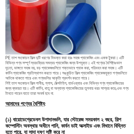
PE তাপ সংকোচন ফিল্ম দুটি ধরণের বিভক্ত করা হয়ঃ সহজ প্যাকেজিং এবং একক টুকরা। এটি
বিভিন্ন পণ্য সম্পূর্ণ স্বয়ংক্রিয় সমন্বয় প্যাকেজিং জন্য উপযুক্ত। এই পণ্যের বৈশিষ্ট্যঃভাল
দৃঢ়তা, ভাঙ্গতে সহজ নয়, বড় প্যাকেজগুলিতে শক্তভাবে প্যাক করা, পরিবহন করা সহজ। এটি
কার্টন প্যাকেজিং প্রতিস্থাপন করতে পারে। সঙ্কুচিত ফিল্ম প্যাকেজিং প্যাকেজযুক্ত পণ্যগুলিতে
আটকে থাকতে পারে এবং পণ্যগুলির আকৃতি প্রদর্শন করতে পারে।
পিই তাপ সংকোচন ফিল্ম পানীয়, গ্লাস, টেক্সটাইল, হার্ডওয়্যার এবং বিভিন্ন পণ্য প্যাকেজিংয়ের
জন্য ব্যবহৃত হয়। এটি কার্টন, ধাতু বা অন্যান্য প্যাকেজিংয়ের তুলনায় খরচ সাশ্রয় করে,এবং পণ্য
টানতে পারেন যাতে তারা সংঘর্ষ হবে না.
আমাদের পণ্যের বৈশিষ্ট্য
:
(১) বায়োডেগ্রেডেবল উপাদানগুলি, যার স্টোরেজ সময়কাল ২ বছর, শিল্প
কম্পোস্টিং অবস্থার অধীনে পানি, কার্বন ডাই অক্সাইড এবং মিথানে বিঘ্নিত
হতে পারে, যা সাদা দূষণ সৃষ্টি করে না