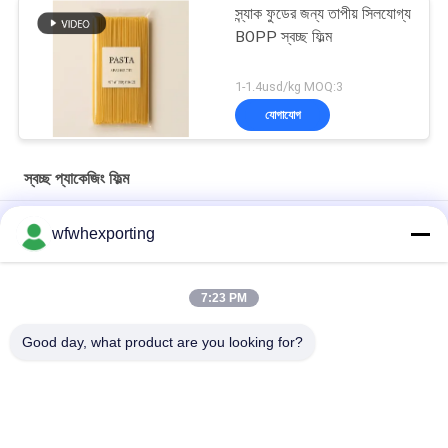
স্ন্যাক ফুডের জন্য তাপীয় সিলযোগ্য
BOPP স্বচ্ছ ফিল্ম
1-1.4usd/kg MOQ:3
যোগাযোগ
স্বচ্ছ প্যাকেজিং ফিল্ম
40mic ক্লিয়ার সেলোফান রোল BOPP প্যাকিং ফিল্ম ফ্লিপ ফুল ফুলের ফুলের জন্য
wfwhexporting
এক সাইড হিট সিলযোগ্য এবং দুই সাইড হিট সিলযোগ্য BOPP ফিল্ম
7:23 PM
ডাবল পকেট জিপার স্বচ্ছ প্যাকেজিং ফিল্ম পরিবেশ বান্ধব প্লাস্টিক তরল জৈব বিপজ্জনক জৈব
বিপজ্জনক মেডিকেল পিই প্যাথোলজিকাল সিল ব্যাগ
Good day, what product are you looking for?
সব