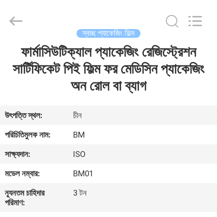
Master
Importing
and
Exporting
Co.,Ltd.
স্বচ্ছ প্যাকেজিং ফিল্ম
All
Rights
ফার্মাসিউটিক্যাল প্যাকেজিং রেজিস্ট্রেশন
বাড়ি
Reserved.
সার্টিফিকেট পিই ফিল্ম ফর মেডিসিন প্যাকেজিং
পণ্য
অন রোল বা ব্যাগ
ভিডিও
উৎপত্তি স্থল:
চীন
পরিচিতিমুলক নাম:
BM
আমাদের
সাক্ষ্যদান:
ISO
সম্বন্ধে
মডেল নম্বার:
BM01
কারখানা
ন্যূনতম চাহিদার
3 টন
পরিমাণ:
পরিদর্শন