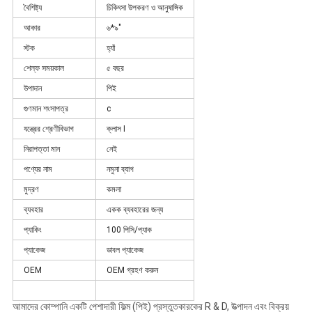
বৈশিষ্ট্য
চিকিৎসা উপকরণ ও আনুষাঙ্গিক
আকার
৬*৯"
স্টক
হ্যাঁ
শেল্ফ সময়কাল
৫ বছর
উপাদান
পিই
গুণমান শংসাপত্র
c
যন্ত্রের শ্রেণীবিভাগ
ক্লাস I
নিরাপত্তা মান
নেই
পণ্যের নাম
নমুনা ব্যাগ
মুদ্রণ
কমলা
ব্যবহার
একক ব্যবহারের জন্য
প্যাকিং
100 পিসি/প্যাক
প্যাকেজ
ডাবল প্যাকেজ
OEM
OEM গ্রহণ করুন
আমাদের কোম্পানি একটি পেশাদারী ফিল্ম (পিই) প্রস্তুতকারকের R & D, উত্পাদন এবং বিক্রয়