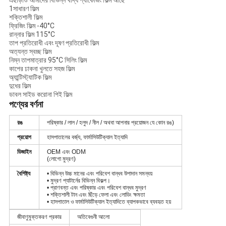
এছাড়াও আমাদের বিভিন্ন খাদ্য প্যাকেজিং ফিল্ম আছে
1সাধারণ ফিল্ম
শক্তিশালী ফিল্ম
ফ্রিজিং ফিল্ম -40°C
রান্নার ফিল্ম 115°C
তাপ প্রতিরোধী এবং দূষণ প্রতিরোধী ফিল্ম
অত্যন্ত স্বচ্ছ ফিল্ম
নিম্ন তাপমাত্রার 95°C সিলিং ফিল্ম
কাপের ঢাকনা খুলতে সহজ ফিল্ম
অ্যান্টিস্ট্যাটিক ফিল্ম
দুধের ফিল্ম
ডাবল সাইড করোনা পিই ফিল্ম
পণ্যের বর্ণনা
রঙ
পরিষ্কার / লাল / হলুদ / নীল / অথবা আপনার প্রয়োজন যে কোন রঙ)
প্রয়োগ
হাসপাতালের বর্জ্য, ফার্মাসিউটিক্যাল ইত্যাদি
ডিজাইন
OEM এবং ODM
(লোগো মুদ্রণ)
বৈশিষ্ট্য
• বিভিন্ন উচ্চ মানের এবং পরিবেশ বান্ধব উপাদান সমন্বয়
• মুদ্রণ প্যাটার্নের বিভিন্ন বিকল্প।
• প্রাণবন্ত এবং পরিষ্কার এবং পরিবেশ বান্ধব মুদ্রণ
• শক্তিশালী টান এবং ছিঁড়ে ফেলা এবং লোডিং ক্ষমতা
• হাসপাতাল ও ফার্মাসিউটিক্যাল ইত্যাদিতে ব্যাপকভাবে ব্যবহৃত হয়
জীবাণুমুক্তকরণ প্রকার
অতিবেগুনী আলো