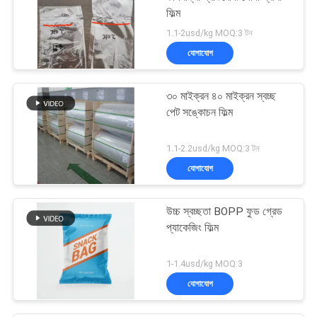
ফিল্ম
1.1-2usd/kg MOQ:3 টন
যোগাযোগ
৩০ মাইক্রন ৪০ মাইক্রন স্বচ্ছ
পেট সঙ্কোচন ফিল্ম
1.1-2.2usd/kg MOQ:3 টন
যোগাযোগ
উচ্চ স্বচ্ছতা BOPP ফুড গ্রেড
প্যাকেজিং ফিল্ম
1-1.4usd/kg MOQ:3
যোগাযোগ