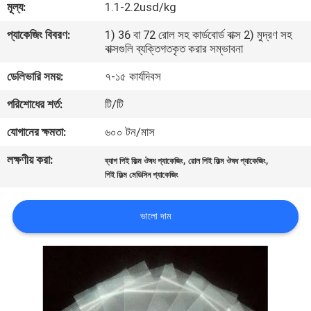
মূল্য:
1.1-2.2usd/kg
গুণমান
প্যাকেজিং বিবরণ:
1) 36 বা 72 রোল সহ কার্ডবোর্ড বাক্স 2) মুদ্রণ সহ
বাক্সগুলি ব্যক্তিগতকৃত করার সম্ভাবনা
নিয়ন্ত্রণ
ডেলিভারি সময়:
৭-১৫ কার্যদিবস
আমাদের
পরিশোধের শর্ত:
টি/টি
সাথে
যোগানের ক্ষমতা:
৬০০ টন/মাস
যোগাযোগ
লক্ষণীয় করা:
,
,
ব্যাগ পিই ফিল্ম ঔষধ প্যাকেজিং
রোল পিই ফিল্ম ঔষধ প্যাকেজিং
পিই ফিল্ম মেডিসিন প্যাকেজিং
খবর
ভালো দাম
একটি
উদ্ধৃতি
অনুরোধ