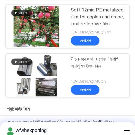
Soft 12mic PE metalized
film for apples and grape,
fruit reflective film
1.3-1.6usd/kg MOQ:3 টন
যোগাযোগ
উচ্চ চকচকে খাদ্য গ্রেড সিপিপি
অ্যালুমিনাইজড ফিল্ম
1.3-1.6usd/kg MOQ:3
যোগাযোগ
প্যাকেজিং ফিল্ম
ব্ল্যাক হ্যান্ড এলএলডিপিই প্যালেট সঙ্কুচিত মোড়ানো পিই স্ট্রেচ ফিল্ম 40 মাইক্রন
wfwhexporting
23 মাইক এলএলডিপিই স্ট্রেচ ফিল্ম হাই টেনসিল প্রসারণ 400-600 মেশিন স্ট্রেচ র্যাপিং