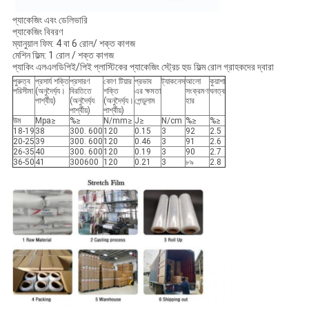
প্যাকেজিং এবং ডেলিভারি
প্যাকেজিং বিবরণ
ম্যানুয়াল ফিম: 4 বা 6 রোল/ শক্ত কাগজ
মেশিন ফিল্ম: 1 রোল / শক্ত কাগজ
প্যাকিং এলএলডিপিই/পিই প্লাস্টিকের প্যাকেজিং স্ট্রেচ হুড ফিল্ম রোল গ্রাহকদের দ্বারা
পুরুত্ব
প্রসার্য শক্তি
প্রসারণ
কোণ টিয়ার
প্রভাব
ট্যাকনেস
আলো
কুয়াশা
পরিসীমা
(অনুদৈর্ঘ্য।
বিরতিতে
শক্তি
এর ক্ষমতা
সংক্রমণ
ঘনত্ব
পার্শ্বীয়)
(অনুদৈর্ঘ্য
(অনুদৈর্ঘ্য।
পেন্ডুলাম
হার
পার্শ্বীয়)
পার্শ্বীয়)
উম
Mpa≥
%≥
N/mm≥
J≥
N/cm
%≥
%≥
18-19
38
300. 600
120
0.15
3
92
2.5
20-25
39
300. 600
120
0.46
3
91
2.6
26-35
40
300. 600
120
0.19
3
90
2.7
36-50
41
300600
120
0.21
3
৮৯
2.8