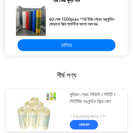
এর সেরা মূল্য পান
60 গেজ 1500pies *18 ইঞ্চি স্ট্রেচ সঙ্কুচিত
মোড়ানো ফিল্ম প্লাস্টিক কালো নরম রঙ
চালিয়ে
শীর্ষ পণ্য
মুদ্রিত গ্রেড পিভিসি / পিইটি /
পিইটিজি সঙ্কুচিত ফিল্ম রোল
1.5-6usd/kg MOQ:3 টন
যোগাযোগ