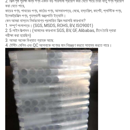
2. ফিল্ম পৃষ্ঠ সুরক্ষা জন্য পণ্য একটি বড় পরিসীমা প্রয়োগ করা যেতে পারে.তারা ধাতু পণ্য প্রয়োগ
করা যেতে পারে,
কাচের পণ্য, পাথরের পণ্য, কাঠের পণ্য, আসবাবপত্র, মেঝে, হস্তশিল্প, কার্পেট, প্লাস্টিক পণ্য,
ইলেকট্রনিক্স পণ্য, গৃহস্থালী যন্ত্রপাতি ইত্যাদি।
কেন আমরা বাস্তব নির্ভরযোগ্য প্রসারিত ফিল্ম সরাসরি কারখানা?
1. সম্পূর্ণ শংসাপত্র। (SGS, MSDS, ROHS, BV, ISO9001)
2. 5 লাইন উত্পাদন। (আমাদের কারখানা SGS, BV, GF, Alibabas, চীনে তৈরি দ্বারা
পরীক্ষা করা হয়েছিল)
3. আমরা অনেক বিখ্যাত গ্রাহক আছে.
4. টেস্টিং মেশিন এবং QC আপনাকে পণ্যের মান নিয়ন্ত্রণ করতে সাহায্য করতে পারে।