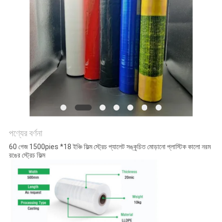
করুন
সাইট
ম্যাপ
গোপনীয়তা
নীতি
পণ্যের বর্ণনা
60 গেজ 1500pies *18 ইঞ্চি ফিল্ম স্ট্রেচ প্যালেট সঙ্কুচিত মোড়ানো প্লাস্টিক কালো নরম
রঙের স্ট্রেচ ফিল্ম