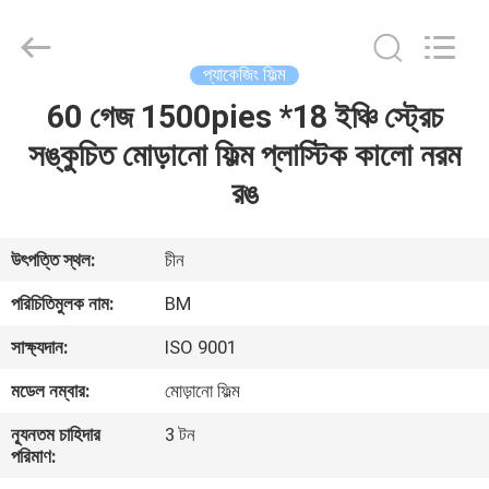
Master
Importing
and
Exporting
Co.,Ltd.
প্যাকেজিং ফিল্ম
All
Rights
60 গেজ 1500pies *18 ইঞ্চি স্ট্রেচ
বাড়ি
Reserved.
সঙ্কুচিত মোড়ানো ফিল্ম প্লাস্টিক কালো নরম
পণ্য
রঙ
ভিডিও
উৎপত্তি স্থল:
চীন
পরিচিতিমুলক নাম:
BM
আমাদের
সাক্ষ্যদান:
ISO 9001
সম্বন্ধে
মডেল নম্বার:
মোড়ানো ফিল্ম
কারখানা
ন্যূনতম চাহিদার
3 টন
পরিমাণ:
পরিদর্শন