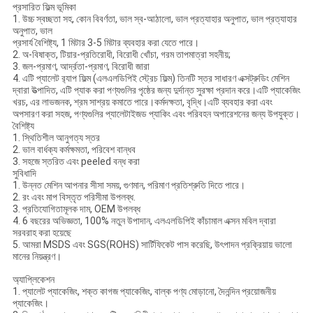
প্রসারিত ফিল্ম ভূমিকা
1. উচ্চ স্বচ্ছতা সহ, কোন বিবর্ণতা, ভাল স্ব-আঠালো, ভাল প্রত্যাহার অনুপাত, ভাল প্রত্যাহার
অনুপাত, ভাল
প্রসার্য বৈশিষ্ট্য, 1 মিটার 3-5 মিটার ব্যবহার করা যেতে পারে।
2. অ-বিষাক্ত, টিয়ার-প্রতিরোধী, বিরোধী খোঁচা, গরম তাপমাত্রা সহনীয়;
3. জল-প্রমাণ, আর্দ্রতা-প্রমাণ, বিরোধী জারা
4. এটি প্যালেট র‍্যাপ ফিল্ম (এলএলডিপিই স্ট্রেচ ফিল্ম) তিনটি স্তর সাধারণ এক্সট্রুডিং মেশিন
দ্বারা উত্পাদিত, এটি প্যাক করা পণ্যগুলির পৃষ্ঠের জন্য দুর্দান্ত সুরক্ষা প্রদান করে।এটি প্যাকেজিং
খরচ, এর লাভজনক, শ্রম সাশ্রয় কমাতে পারে।কর্মদক্ষতা, বৃদ্ধি।এটি ব্যবহার করা এবং
অপসারণ করা সহজ, পণ্যগুলির প্যালেটাইজড প্যাকিং এবং পরিবহন অপারেশনের জন্য উপযুক্ত।
বৈশিষ্ট্য
1. স্থিতিশীল আনুগত্য স্তর
2. ভাল বার্ধক্য কর্মক্ষমতা, পরিবেশ বান্ধব
3. সহজে স্তরিত এবং peeled বন্ধ করা
সুবিধাদি
1. উন্নত মেশিন আপনার সীসা সময়, গুণমান, পরিমাণ প্রতিশ্রুতি দিতে পারে।
2. রং এবং মাপ বিস্তৃত পরিসীমা উপলব্ধ.
3. প্রতিযোগিতামূলক দাম, OEM উপলব্ধ
4. 6 বছরের অভিজ্ঞতা, 100% নতুন উপাদান, এলএলডিপিই কাঁচামাল এক্সন মবিল দ্বারা
সরবরাহ করা হয়েছে
5. আমরা MSDS এবং SGS(ROHS) সার্টিফিকেট পাস করেছি, উৎপাদন প্রক্রিয়ায় ভালো
মানের নিয়ন্ত্রণ।
অ্যাপ্লিকেশন
1. প্যালেট প্যাকেজিং, শক্ত কাগজ প্যাকেজিং, বাল্ক পণ্য মোড়ানো, দৈনন্দিন প্রয়োজনীয়
প্যাকেজিং।