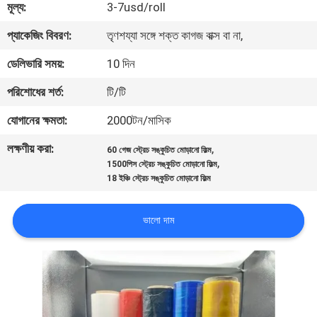
মূল্য:
3-7usd/roll
গুণমান
প্যাকেজিং বিবরণ:
তৃণশয্যা সঙ্গে শক্ত কাগজ বাক্স বা না,
নিয়ন্ত্রণ
ডেলিভারি সময়:
10 দিন
পরিশোধের শর্ত:
টি/টি
আমাদের
যোগানের ক্ষমতা:
2000টন/মাসিক
সাথে
লক্ষণীয় করা:
,
60 গেজ স্ট্রেচ সঙ্কুচিত মোড়ানো ফিল্ম
যোগাযোগ
,
1500পিস স্ট্রেচ সঙ্কুচিত মোড়ানো ফিল্ম
18 ইঞ্চি স্ট্রেচ সঙ্কুচিত মোড়ানো ফিল্ম
খবর
ভালো দাম
একটি
উদ্ধৃতি
অনুরোধ