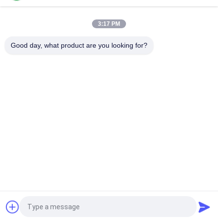
ফিল্ম
3:17 PM
প্যালেট এবং শক্ত কাগজ মোড়ানো ফিল্মের জন্য কাস্টমাইজড রঙিন কালো এবং লাল পি স্ট্রেচ
ফিল্ম
Good day, what product are you looking for?
সব
ধাতব ফিল্ম
ধাতবায়িত বিওপিপি ফিল্ম
ধাতবায়িত সিপিপি ফিল্ম
ধাতবায়িত পিইটি ফিল্ম
রঙিন ধাতব ফিল্ম
সোনার রূপা কাগজ
স্বচ্ছ প্যাকেজিং ফিল্ম
আঠালো ফিল্ম
উদ্ধৃতির জন্য আবেদন