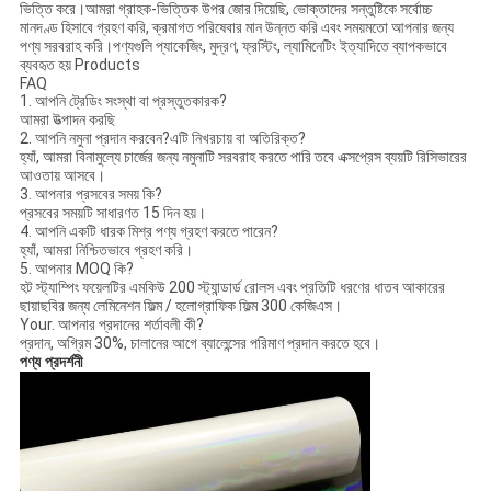
ভিত্তি করে।আমরা গ্রাহক-ভিত্তিক উপর জোর দিয়েছি, ভোক্তাদের সন্তুষ্টিকে সর্বোচ্চ
মানদণ্ড হিসাবে গ্রহণ করি, ক্রমাগত পরিষেবার মান উন্নত করি এবং সময়মতো আপনার জন্য
পণ্য সরবরাহ করি।পণ্যগুলি প্যাকেজিং, মুদ্রণ, ফ্রস্টিং, ল্যামিনেটিং ইত্যাদিতে ব্যাপকভাবে
ব্যবহৃত হয় Products
FAQ
1. আপনি ট্রেডিং সংস্থা বা প্রস্তুতকারক?
আমরা উত্পাদন করছি
2. আপনি নমুনা প্রদান করবেন?এটি নিখরচায় বা অতিরিক্ত?
হ্যাঁ, আমরা বিনামুল্যে চার্জের জন্য নমুনাটি সরবরাহ করতে পারি তবে এক্সপ্রেস ব্যয়টি রিসিভারের
আওতায় আসবে।
3. আপনার প্রসবের সময় কি?
প্রসবের সময়টি সাধারণত 15 দিন হয়।
4. আপনি একটি ধারক মিশ্র পণ্য গ্রহণ করতে পারেন?
হ্যাঁ, আমরা নিশ্চিতভাবে গ্রহণ করি।
5. আপনার MOQ কি?
হট স্ট্যাম্পিং ফয়েলটির এমকিউ 200 স্ট্যান্ডার্ড রোলস এবং প্রতিটি ধরণের ধাতব আকারের
ছায়াছবির জন্য লেমিনেশন ফিল্ম / হলোগ্রাফিক ফিল্ম 300 কেজিএস।
Your. আপনার প্রদানের শর্তাবলী কী?
প্রদান, অগ্রিম 30%, চালানের আগে ব্যালেন্সের পরিমাণ প্রদান করতে হবে।
পণ্য প্রদর্শনী