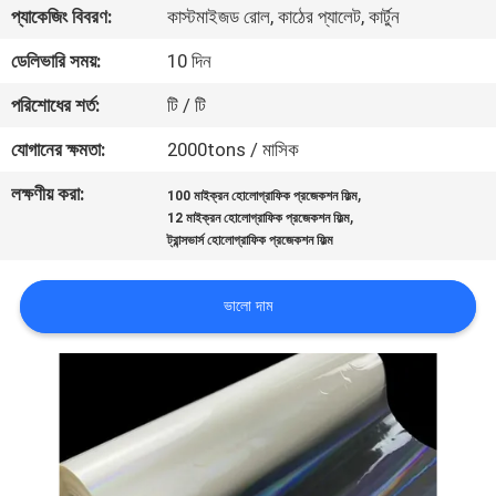
প্যাকেজিং বিবরণ:
কাস্টমাইজড রোল, কাঠের প্যালেট, কার্টুন
গুণমান
ডেলিভারি সময়:
10 দিন
নিয়ন্ত্রণ
পরিশোধের শর্ত:
টি / টি
যোগানের ক্ষমতা:
2000tons / মাসিক
আমাদের
লক্ষণীয় করা:
,
100 মাইক্রন হোলোগ্রাফিক প্রজেকশন ফিল্ম
সাথে
,
12 মাইক্রন হোলোগ্রাফিক প্রজেকশন ফিল্ম
যোগাযোগ
ট্রান্সভার্স হোলোগ্রাফিক প্রজেকশন ফিল্ম
ভালো দাম
খবর
একটি
উদ্ধৃতি
অনুরোধ