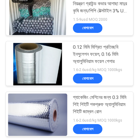
নিয়ন্ত্রণ গ্রাউন্ড কভার আগাছা মাদুর
কৃষি জন্য/পিপি টেক্সটাইল 3% UV
85
সঙ্গে
1.5-9usd MOQ:2000
যোগাযোগ
স্বচ্ছ প্যাকেজিং ফিল্ম
0.12 মিমি মিশ্রিত প্রতিচ্ছবি
ইনসুলেশন ফয়েল, 0.16 মিমি
অ্যালুমিনিয়াম ফয়েল পেপার
1.6-2.6usd/kg MOQ:1000kgs
যোগাযোগ
18
প্যাকেজিং মেশিনের জন্য 0.3 মিমি
আঠালো ফিল্ম
পিই পিইটি শকপ্রুফ অ্যালুমিনিয়াম
পিইটি জাম্বল রোল
1.6-2.6usd/kg MOQ:1000kgs
যোগাযোগ