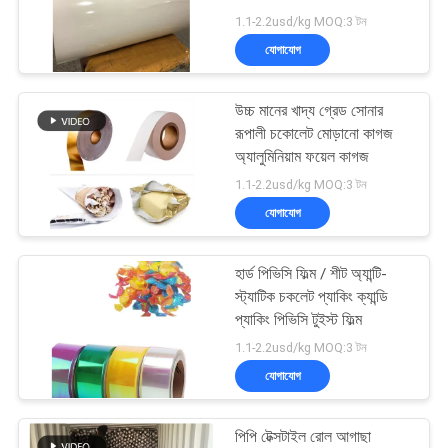
করুন
1.1-2.2usd/kg MOQ:3 টন
যোগাযোগ
সাইট
25
ম্যাপ
উচ্চ মানের খাদ্য গ্রেড সোনার
রঙিন ধাতব ফিল্ম
রূপালী চকোলেট মোড়ানো কাগজ
অ্যালুমিনিয়াম ফয়েল কাগজ
গোপনীয়তা
1.1-2.2usd/kg MOQ:3 টন
নীতি
যোগাযোগ
হার্ড পিভিসি ফিল্ম / শীট অ্যান্টি-
19
স্ট্যাটিক চকলেট প্যাকিং ক্যান্ডি
প্যাকিং পিভিসি টুইস্ট ফিল্ম
সোনার রূপা কাগজ
1.1-2.2usd/kg MOQ:3 টন
যোগাযোগ
পিপি টেক্সটাইল রোল আগাছা