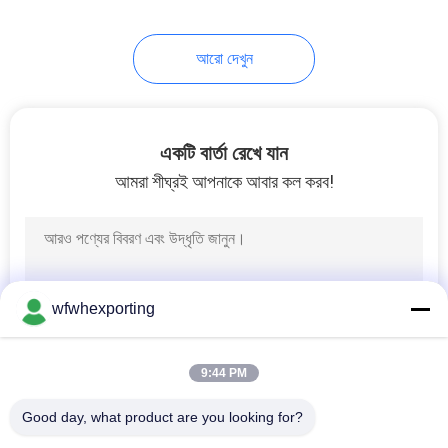
40
আরো দেখুন
প্যাকেজিং ফিল্ম
একটি বার্তা রেখে যান
আমরা শীঘ্রই আপনাকে আবার কল করব!
15
তাপ নিরোধক উপাদান
wfwhexporting
9:44 PM
Good day, what product are you looking for?