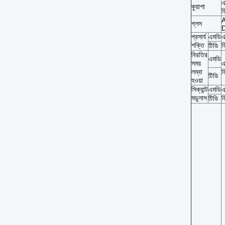
এ
কুয়াশা
ড
গ্লস
প্রসার্য
এমডি
এ
শক্তি
ড
টিডি
বিরতির
এমডি
সময়
এ
লম্বা
ড
টিডি
হওয়া
সিক্যান্ট
এমডি
এ
মডুলাস
ড
টিডি