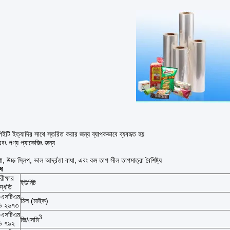
িইটি ইত্যাদির সাথে স্তরিত করার জন্য ব্যাপকভাবে ব্যবহৃত হয়
বং পণ্য প্যাকেজিং জন্য
শা, উচ্চ স্লিপ, ভাল আর্দ্রতা বাধা, এবং কম তাপ সীল তাপমাত্রা বৈশিষ্ট্য
ধ
রীক্ষার
ইউনিট
দ্ধতি
এসটিএম
মিল (মাইক)
ি ২৬৭৩
এসটিএম
3
জি/সেমি
ি ৭৯২