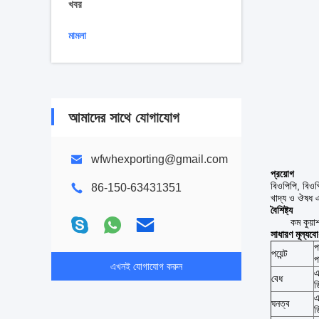
খবর
মামলা
আমাদের সাথে যোগাযোগ
wfwhexporting@gmail.com
প্রয়োগ
বিওপিপি, বিওপ
86-150-63431351
খাদ্য ও ঔষধ এ
বৈশিষ্ট্য
কম কুয়া
সাধারণ মূল্যবো
প
পয়েন্ট
প
এখনই যোগাযোগ করুন
এ
বেধ
ড
এ
ঘনত্ব
ড