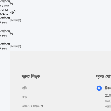
এসটিএম
%
ি ১০০৩
ASTM
o
45
D2457
এসটিএম
পিএসআই
ি ৮৮২
এসটিএম
%
ি ৮৮২
এসটিএম
পিএসআই
ি ৮৮২
দ্রুত লিঙ্ক
দ্রুত য
বাড়ি
ঠিকা
2101,
পণ্য
জেলা)
আমাদের সম্বন্ধে
ওয়েফ