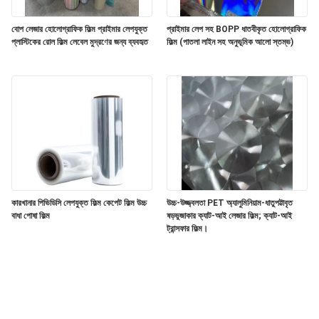
বোপ লেজার হোলোগ্রাফিক ফিল্ম প্রাইমার লেপযুক্ত
প্রাইমার লেপ সহ BOPP ধাতবীকৃত হোলোগ্রাফিক
প্লাস্টিকের রোল ফিল্ম লেবেল মুদ্রণের জন্য ব্যবহৃত
ফিল্ম (পাতলা লাইন সহ অনুভূমিক আলো স্তম্ভ)
কারখানার পিভিডিসি লেপযুক্ত ফিল্ম কেপেট ফিল্ম উচ্চ
উচ্চ-উজ্জ্বলতা PET অ্যালুমিনিয়াম-ধাতুপট্টাবৃত
বাধা পোষা ফিল্ম
ষড়ভুজাকার ক্যাট-আই লেজার ফিল্ম; ক্যাট-আই
ট্রান্সফার ফিল্ম।