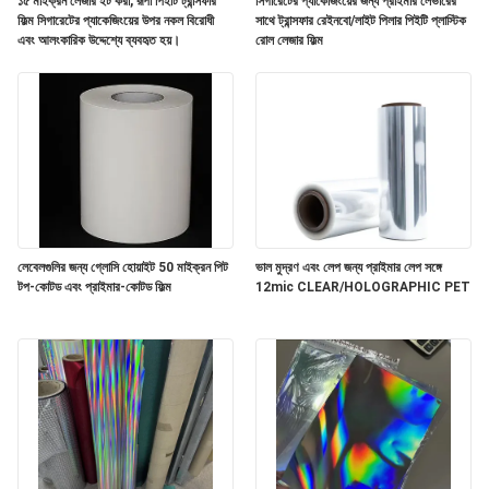
করুন
১৫ মাইক্রন লেজার ইট করা, রূপা পিইটি ট্রান্সফার
সিগারেটের প্যাকেজিংয়ের জন্য প্রাইমার লেভারের
ফিল্ম সিগারেটের প্যাকেজিংয়ের উপর নকল বিরোধী
সাথে ট্রান্সফার রেইনবো/লাইট পিলার পিইটি প্লাস্টিক
এবং আলংকারিক উদ্দেশ্যে ব্যবহৃত হয়।
রোল লেজার ফিল্ম
সাইট
ম্যাপ
গোপনীয়তা
নীতি
লেবেলগুলির জন্য গ্লোসি হোয়াইট 50 মাইক্রন পিট
ভাল মুদ্রণ এবং লেপ জন্য প্রাইমার লেপ সঙ্গে
টপ-কোটড এবং প্রাইমার-কোটড ফিল্ম
12mic CLEAR/HOLOGRAPHIC PET