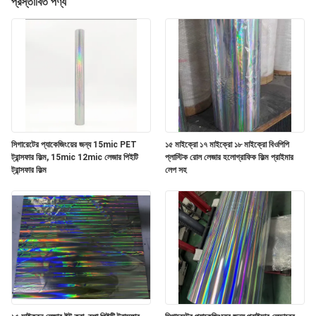
প্রস্তাবিত পণ্য
গুণমান
নিয়ন্ত্রণ
আমাদের
সাথে
সিগারেটের প্যাকেজিংয়ের জন্য 15mic PET
১৫ মাইক্রো ১৭ মাইক্রো ১৮ মাইক্রো বিওপিপি
যোগাযোগ
ট্রান্সফার ফিল্ম, 15mic 12mic লেজার পিইটি
প্লাস্টিক রোল লেজার হলোগ্রাফিক ফিল্ম প্রাইমার
ট্রান্সফার ফিল্ম
লেপ সহ
খবর
একটি
উদ্ধৃতি
অনুরোধ