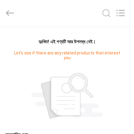
Master
Importing
and
Exporting
Co.,Ltd.
All
Rights
বাড়ি
Reserved.
দুঃখিত! এই পণ্যটি আর উপলব্ধ নেই।
পণ্য
Let's see if there are any related products that interest
you
ভিডিও
আমাদের
সম্বন্ধে
কারখানা
পরিদর্শন